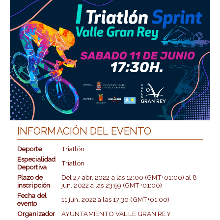
INFORMACIÓN DEL EVENTO
Deporte
Triatlón
Especialidad
Triatlón
Deportiva
Plazo de
Del
27 abr. 2022
a las
12:00 (GMT+01:00)
al
8
inscripción
jun. 2022
a las
23:59 (GMT+01:00)
Fecha del
11 jun. 2022
a las
17:30 (GMT+01:00)
evento
Organizador
AYUNTAMIENTO VALLE GRAN REY